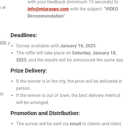
with your feedback (minimum 15 seconds) to
 el
info@miuraops.com
with the subject:
“VIDEO
Recommendation”
.
Deadlines:
.
025
, y
Survey available until
January 16, 2025
.
The raffle will take place on
Saturday, January 18,
2025
, and the results will be announced the same day.
Prize Delivery:
If the winner is in the city, the prize will be delivered in
person.
le
If the winner is out of town, the best delivery method
will be arranged.
Promotion and Distribution:
The survey will be sent via
email
to clients and client