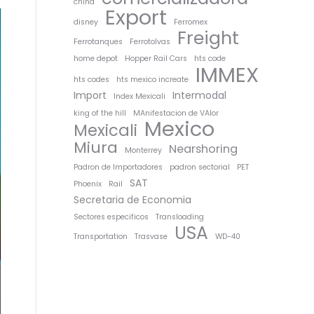
china
Export
disney
Ferromex
Freight
Ferrotanques
Ferrotolvas
home depot
Hopper Rail Cars
hts code
IMMEX
hts codes
hts mexico increate
Import
Intermodal
Index Mexicali
king of the hill
MAnifestacion de VAlor
Mexico
Mexicali
Miura
Nearshoring
Monterrey
Padron de Importadores
padron sectorial
PET
SAT
Phoenix
Rail
Secretaria de Economia
Sectores especificos
Transloading
USA
Transportation
Trasvase
WD-40