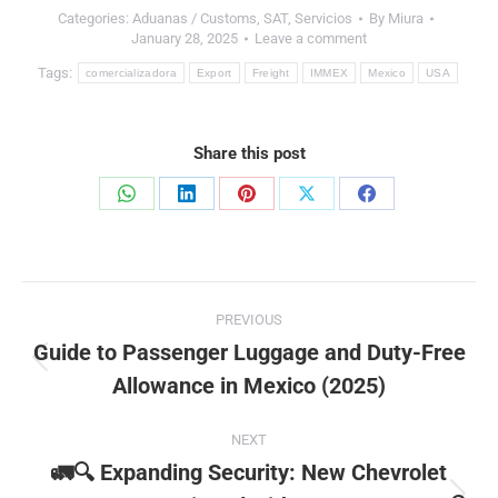
Categories:
Aduanas / Customs
,
SAT
,
Servicios
By
Miura
January 28, 2025
Leave a comment
Tags:
comercializadora
Export
Freight
IMMEX
Mexico
USA
Share this post
Share
Share
Share
Share
Share
on
on
on
on
on
WhatsApp
LinkedIn
Pinterest
X
Facebook
Post
PREVIOUS
navigation
Guide to Passenger Luggage and Duty-Free
Previous
Allowance in Mexico (2025)
post:
NEXT
🚛🔍 Expanding Security: New Chevrolet