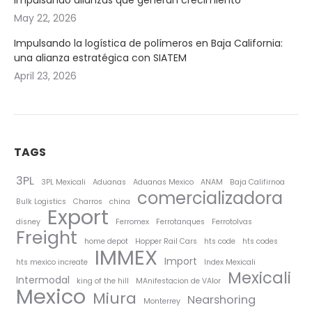
impulsando alianzas que generan crecimiento
May 22, 2026
Impulsando la logística de polímeros en Baja California:
una alianza estratégica con SIATEM
April 23, 2026
TAGS
3PL
3PL Mexicali
Aduanas
Aduanas Mexico
ANAM
Baja Califirnoa
comercializadora
Bulk Logistics
Charros
china
Export
disney
Ferromex
Ferrotanques
Ferrotolvas
Freight
home depot
Hopper Rail Cars
hts code
hts codes
IMMEX
Import
hts mexico increate
Index Mexicali
Mexicali
Intermodal
king of the hill
MAnifestacion de VAlor
Mexico
Miura
Nearshoring
Monterrey