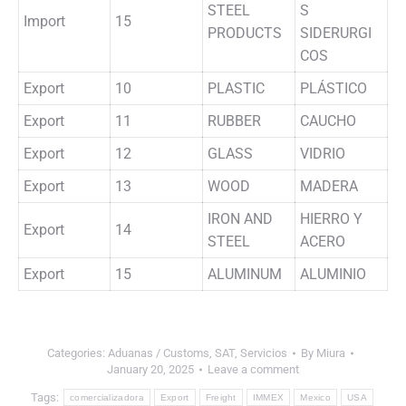
STEEL
S
Import
15
PRODUCTS
SIDERURGI
COS
Export
10
PLASTIC
PLÁSTICO
Export
11
RUBBER
CAUCHO
Export
12
GLASS
VIDRIO
Export
13
WOOD
MADERA
IRON AND
HIERRO Y
Export
14
STEEL
ACERO
Export
15
ALUMINUM
ALUMINIO
Categories:
Aduanas / Customs
,
SAT
,
Servicios
By
Miura
January 20, 2025
Leave a comment
Tags:
comercializadora
Export
Freight
IMMEX
Mexico
USA