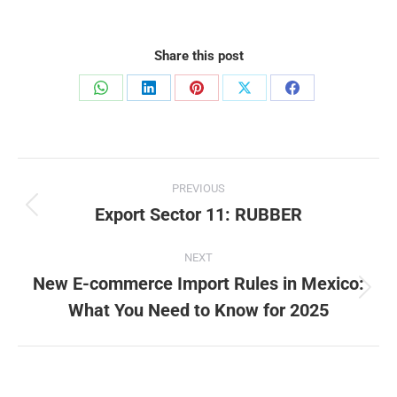
Share this post
Share
Share
Share
Share
Share
on
on
on
on
on
WhatsApp
LinkedIn
Pinterest
X
Facebook
Post
PREVIOUS
navigation
Export Sector 11: RUBBER
Previous
post:
NEXT
New E-commerce Import Rules in Mexico:
Next
What You Need to Know for 2025
post: