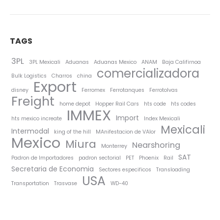
TAGS
3PL
3PL Mexicali
Aduanas
Aduanas Mexico
ANAM
Baja Califirnoa
comercializadora
Bulk Logistics
Charros
china
Export
disney
Ferromex
Ferrotanques
Ferrotolvas
Freight
home depot
Hopper Rail Cars
hts code
hts codes
IMMEX
Import
hts mexico increate
Index Mexicali
Mexicali
Intermodal
king of the hill
MAnifestacion de VAlor
Mexico
Miura
Nearshoring
Monterrey
SAT
Padron de Importadores
padron sectorial
PET
Phoenix
Rail
Secretaria de Economia
Sectores especificos
Transloading
USA
Transportation
Trasvase
WD-40